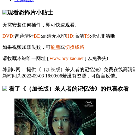
观看恐怖片小贴士
无需安装任何插件，即可快速观看。
DVD
:普通清晰
BD
:高清无水印
HD
:高清
TS
:抢先非清晰
如果视频加载失败，可
刷新
或
切换线路
请收藏本站唯一网址 [
www.hcyikao.net
] 以免丢失!
韩剧tv网： 提供《（加长版）杀人者的记忆法》免费在线高清流畅
新时间为2022-09-03 16:09:06若没有资源，可留言反馈。
看了《（加长版）杀人者的记忆法》的也喜欢看