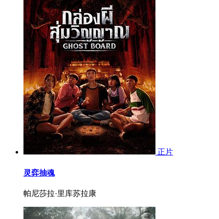
正片
灵弈抽魂
帕尼莎拉·里库苏拉康