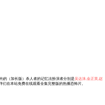
分钟)的（加长版）杀人者的记忆法扮演者分别是
吴达洙,金正英,赵
伴们在本站免费在线观看全集完整版的热播恐怖片。