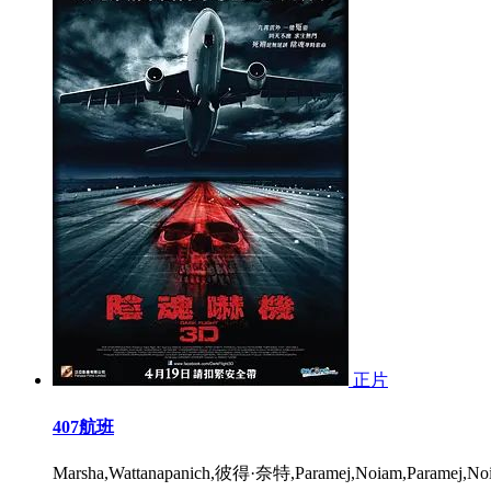
正片
407航班
Marsha,Wattanapanich,彼得·奈特,Paramej,Noiam,Paramej,No