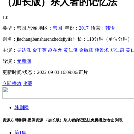
（加长版）杀人者的记忆法
1.0
类型：
韩国,恐怖
地区：
韩国
年份：
2017
语言：
韩语
别名：
jiachangbansharenzhedejiyifa
时长：
118分钟（单位分钟）
主演：
吴达洙
金正英
赵在允
黄仁俊
金敏载
薛景求
郑仁谦
黄
导演：
元新渊
更新时间/状态：
2022-09-03 16:09:06/正片
立即播放
收藏
韩剧网
资源方
韩剧网
提供资源
（加长版）杀人者的记忆法免费播放地址
列表
第1集