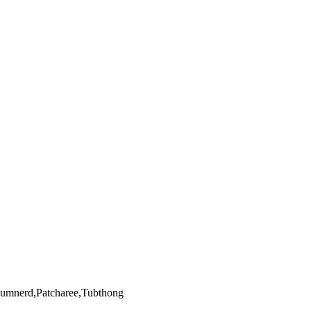
mnerd,Patcharee,Tubthong