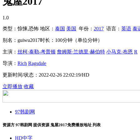
鬼屋2017
1.0
类型：
惊悚,恐怖
地区：
泰国
美国
年份：
2017
语言：
英语
泰
别名：
guiwu2017
时长：
100分钟（单位分钟）
主演：
丝柯·泰勒-考普顿
詹姆斯·兰德里·赫伯特
小马克·布恩
R
导演：
Rich
Ragsdale
更新时间/状态：
2022-02-26 22:02:19/HD
立即播放
收藏
97韩剧网
资源方
97韩剧网
提供资源
鬼屋2017免费播放地址
列表
HD中字