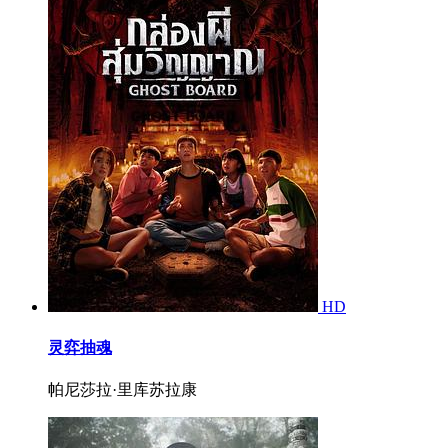
HD
灵弈抽魂
帕尼莎拉·里库苏拉康