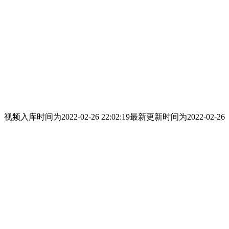
022-02-26 22:02:19最新更新时间为2022-02-26