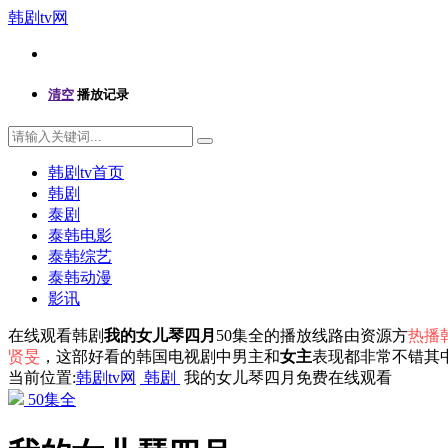
韩剧tv网
清空
播放记录
韩剧tv首页
韩剧
泰剧
泰韩电影
泰韩综艺
泰韩动漫
影讯
在线观看韩剧
我的女儿琴四月
50集全的播放线路由资源方
热播韩
贤旻
，这部好看的韩国电视剧中男主和
女主
表现都非常不错其
当前位置:
韩剧tv网
韩剧
我的女儿琴四月免费在线观看
50集全