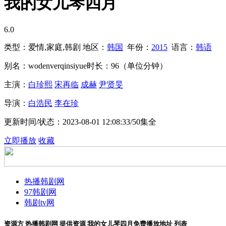
我的女儿琴四月
6.0
类型：
爱情,家庭,韩剧
地区：
韩国
年份：
2015
语言：
韩语
别名：
wodenverqinsiyue
时长：
96（单位分钟）
主演：
白珍熙
宋再临
成赫
尹贤旻
导演：
白浩民
李在珍
更新时间/状态：
2023-08-01 12:08:33/50集全
立即播放
收藏
热播韩剧网
97韩剧网
韩剧tv网
资源方
热播韩剧网
提供资源
我的女儿琴四月免费播放地址
列表