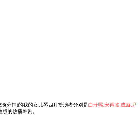
6(分钟)的我的女儿琴四月扮演者分别是
白珍熙,宋再临,成赫,尹
整版的热播韩剧。